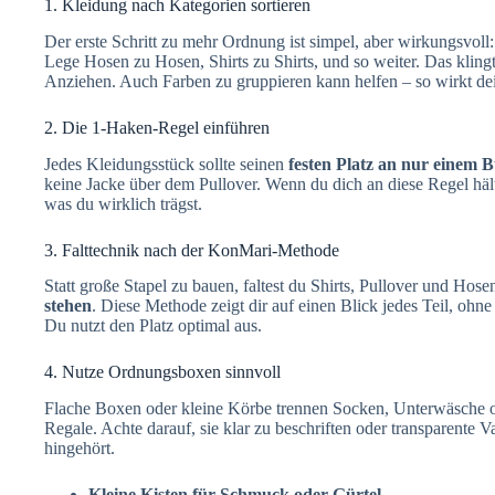
1. Kleidung nach Kategorien sortieren
Der erste Schritt zu mehr Ordnung ist simpel, aber wirkungsvoll
Lege Hosen zu Hosen, Shirts zu Shirts, und so weiter. Das klingt 
Anziehen. Auch Farben zu gruppieren kann helfen – so wirkt dei
2. Die 1-Haken-Regel einführen
Jedes Kleidungsstück sollte seinen
festen Platz an nur einem B
keine Jacke über dem Pullover. Wenn du dich an diese Regel hälts
was du wirklich trägst.
3. Falttechnik nach der KonMari-Methode
Statt große Stapel zu bauen, faltest du Shirts, Pullover und Hos
stehen
. Diese Methode zeigt dir auf einen Blick jedes Teil, ohne
Du nutzt den Platz optimal aus.
4. Nutze Ordnungsboxen sinnvoll
Flache Boxen oder kleine Körbe trennen Socken, Unterwäsche od
Regale. Achte darauf, sie klar zu beschriften oder transparente V
hingehört.
Kleine Kisten für Schmuck oder Gürtel