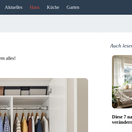
Aktuelles
Haus
Küche
Garten
Auch lese
n alles!
Diese 7 n
verändern