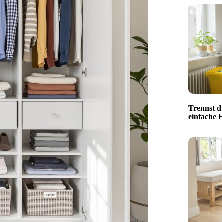
Trennst d
einfache F